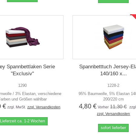
ey Spannbettlaken Serie
Spannbetttuch Jersey-El
"Exclusiv"
140/160 x...
1290
1228-2
wolle / 3% Elastan, verschiedene
95% Baumwolle, 5% Elastan 14
Farben und Größen wählbar
200/220 cm
0 €
4,80 €
11,30 €
zzgl. MwSt.
zzgl. Versandkosten
Vorher
zzg
zzgl. Versandkosten
Lieferzeit ca. 1-2 Wochen
sofort lieferber