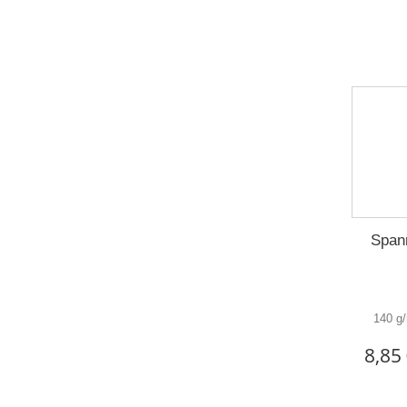
Span
140 g/
8,85