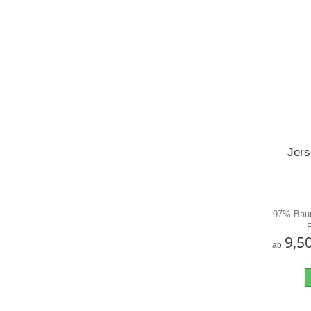
Jers
97% Baum
9,5
ab