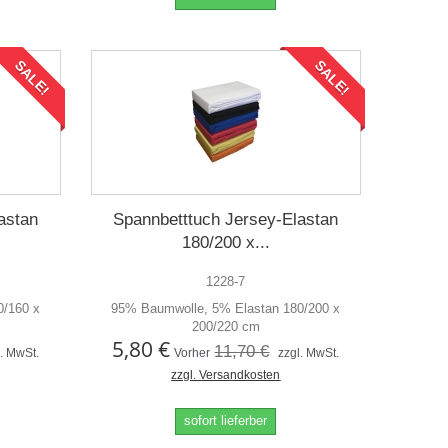
SALE!
SALE!
astan
Spannbetttuch Jersey-Elastan
180/200 x...
1228-7
0/160 x
95% Baumwolle, 5% Elastan 180/200 x
200/220 cm
5,80 €
11,70 €
l. MwSt.
Vorher
zzgl. MwSt.
zzgl. Versandkosten
sofort lieferber