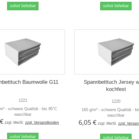
sofort lieferbar
sofort lieferbar
nbetttuch Baumwolle G11
Spannbetttuch Jersey w
kochfest
1221
1220
m² - schwere Qualität - bis 95°C
165 g/m² - schwere Qualität - b
waschbar
waschbar
 €
6,05 €
zzgl. MwSt.
zzgl. Versandkosten
zzgl. MwSt.
zzgl. Versa
sofort lieferbar
sofort lieferbar