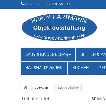
Rufen Sie uns an:
02957-985860
BABY & KINDERBEDARF
BETTEN & M
HAUSHALTSWAREN
KÜCHEN
PE
Bettwaren
Spannbetttücher
SPANN
Rabattstaffel: