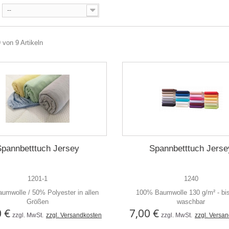
--
9 von 9 Artikeln
Spannbetttuch Jersey
Spannbetttuch Jerse
1201-1
1240
mwolle / 50% Polyester in allen
100% Baumwolle 130 g/m² - bi
Größen
waschbar
0 €
7,00 €
zzgl. MwSt.
zzgl. Versandkosten
zzgl. MwSt.
zzgl. Versa