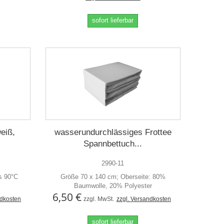
sofort lieferbar
eiß,
wasserundurchlässiges Frottee
Spannbettuch...
2990-11
is 90°C
Größe 70 x 140 cm; Oberseite: 80%
Baumwolle, 20% Polyester
6,50 €
ndkosten
zzgl. MwSt.
zzgl. Versandkosten
sofort lieferbar