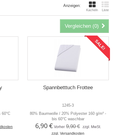
Anzeigen:
Kacheln
Liste
Vergleichen (
0
)
SALE!
y
Spannbetttuch Frottee
1245-3
s 60°C
80% Baumwolle / 20% Polyester 160 g/m² -
bis 60°C waschbar
6,90 €
9,90 €
ndkosten
Vorher
zzgl. MwSt.
zzgl. Versandkosten