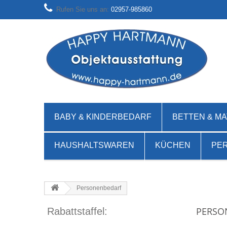
Rufen Sie uns an:
02957-985860
BABY & KINDERBEDARF
BETTEN & M
HAUSHALTSWAREN
KÜCHEN
PE
Personenbedarf
PERSO
Rabattstaffel: