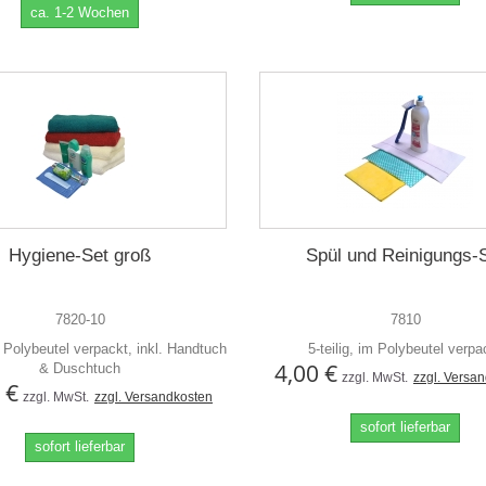
ca. 1-2 Wochen
Hygiene-Set groß
Spül und Reinigungs-
7820-10
7810
im Polybeutel verpackt, inkl. Handtuch
5-teilig, im Polybeutel verpa
4,00 €
& Duschtuch
zzgl. MwSt.
zzgl. Versa
 €
zzgl. MwSt.
zzgl. Versandkosten
sofort lieferbar
sofort lieferbar