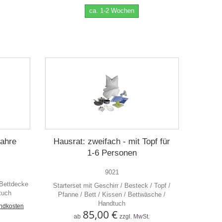
ca. 1-2 Wochen
Jahre
Hausrat: zweifach - mit Topf für
1-6 Personen
9021
 Bettdecke
Starterset mit Geschirr / Besteck / Topf /
tuch
Pfanne / Bett / Kissen / Bettwäsche /
Handtuch
andkosten
85,00 €
ab
zzgl. MwSt.