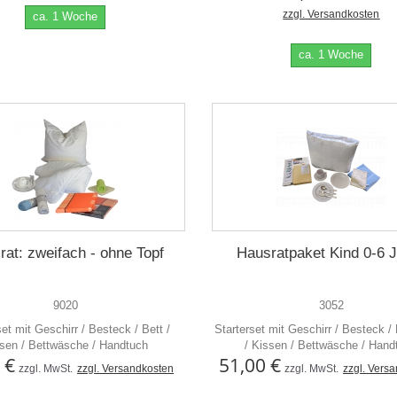
zzgl. Versandkosten
ca. 1 Woche
ca. 1 Woche
rat: zweifach - ohne Topf
Hausratpaket Kind 0-6 
9020
3052
set mit Geschirr / Besteck / Bett /
Starterset mit Geschirr / Besteck /
sen / Bettwäsche / Handtuch
/ Kissen / Bettwäsche / Hand
 €
51,00 €
zzgl. MwSt.
zzgl. Versandkosten
zzgl. MwSt.
zzgl. Vers