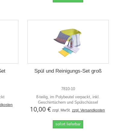
Set
Spül und Reinigungs-Set groß
7810-10
ckt
8-teilig, im Polybeutel verpackt, inkl.
Geschirrtüchern und Spülschüssel
ndkosten
10,00 €
zzgl. MwSt.
zzgl. Versandkosten
sofort lieferbar