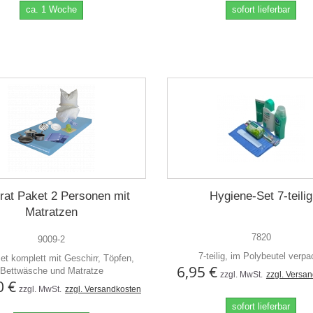
ca. 1 Woche
sofort lieferbar
rat Paket 2 Personen mit
Hygiene-Set 7-teilig
Matratzen
7820
9009-2
7-teilig, im Polybeutel verpa
set komplett mit Geschirr, Töpfen,
6,95 €
Bettwäsche und Matratze
zzgl. MwSt.
zzgl. Versa
0 €
zzgl. MwSt.
zzgl. Versandkosten
sofort lieferbar