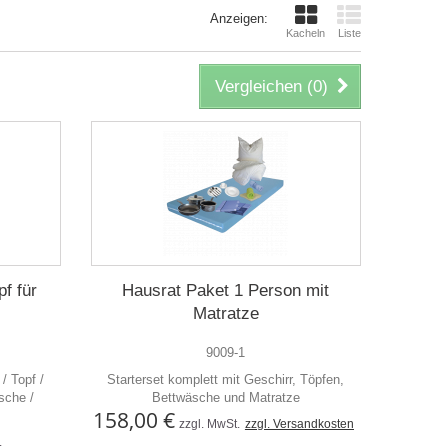
Anzeigen:
Kacheln
Liste
Vergleichen (
0
)
pf für
Hausrat Paket 1 Person mit
Matratze
9009-1
/ Topf /
Starterset komplett mit Geschirr, Töpfen,
sche /
Bettwäsche und Matratze
158,00 €
zzgl. MwSt.
zzgl. Versandkosten
.