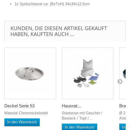
1x Spülschüssel ca. (BxTxH) 34x34x12,5cm
KUNDEN, DIE DIESEN ARTIKEL GEKAUFT
HABEN, KAUFTEN AUCH ...
Deckel Serie 53
Hausrat:...
Bratp
Material Chromnickelstahl
Starterset mit Geschirr /
Ø 24 
Besteck / Topf /...
Antiha
In den Warenkorb
In den Warenkorb
In d