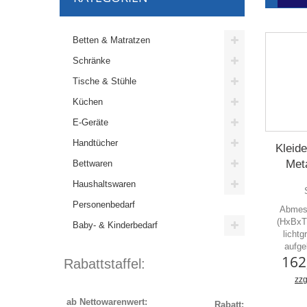
- Taschenfederkern
- 7 Zonen
Betten & Matratzen
Schränke
Tische & Stühle
Küchen
E-Geräte
Handtücher
Kleid
Meta
Bettwaren
Haushaltswaren
Personenbedarf
Abmes
(HxBxT 
Baby- & Kinderbedarf
lichtg
aufge
162
Rabattstaffel:
zzg
ab Nettowarenwert:
Rabatt: