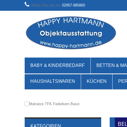
Rufen Sie uns an:
02957-985860
BABY & KINDERBEDARF
BETTEN & M
HAUSHALTSWAREN
KÜCHEN
PE
TFK Matratze Federkern 18c
BEL
KATEGORIEN