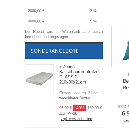
2000,00 €
3 %
4000,00 €
5 %
Der Rabatt wird im Warenkorb automatisch
berechnet und abgezogen.
SONDERANGEBOTE
7 Zonen
Kaltschaummatratze
CLASSIC
Be
210x90x21cm
Re
Gesamthöhe ca. 21 cm,
waschbarer Bezug
100% M
-40%
96,00 €
160,00 €
6,
zzgl. MwSt.
zzgl. Versandkosten
zzg