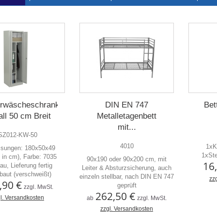
erwäscheschrank
DIN EN 747
Bet
ll 50 cm Breit
Metalletagenbett
mit...
SZ012-KW-50
4010
1xK
sungen: 180x50x49
1xSt
in cm), Farbe: 7035
90x190 oder 90x200 cm, mit
16
rau, Lieferung fertig
Leiter & Absturzsicherung, auch
baut (verschweißt)
einzeln stellbar, nach DIN EN 747
zz
,90 €
geprüft
zzgl. MwSt.
262,50 €
l. Versandkosten
ab
zzgl. MwSt.
zzgl. Versandkosten