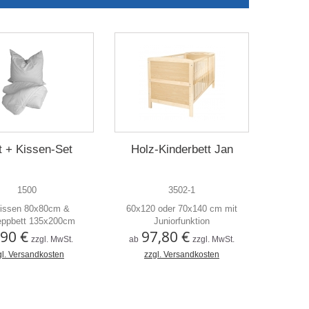
MultiPlus 85
t + Kissen-Set
Holz-Kinderbett Jan
1500
3502-1
issen 80x80cm &
60x120 oder 70x140 cm mit
eppbett 135x200cm
Juniorfunktion
,90 €
97,80 €
zzgl. MwSt.
ab
zzgl. MwSt.
gl. Versandkosten
zzgl. Versandkosten