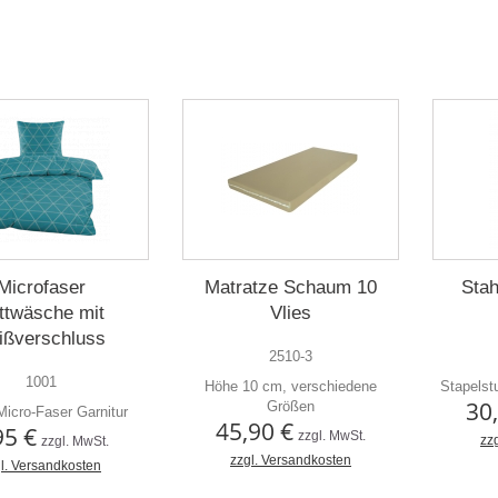
Microfaser
Matratze Schaum 10
Stah
ttwäsche mit
Vlies
ißverschluss
2510-3
1001
Höhe 10 cm, verschiedene
Stapelstu
30
Größen
icro-Faser Garnitur
45,90 €
95 €
zzgl. MwSt.
zz
zzgl. MwSt.
zzgl. Versandkosten
l. Versandkosten