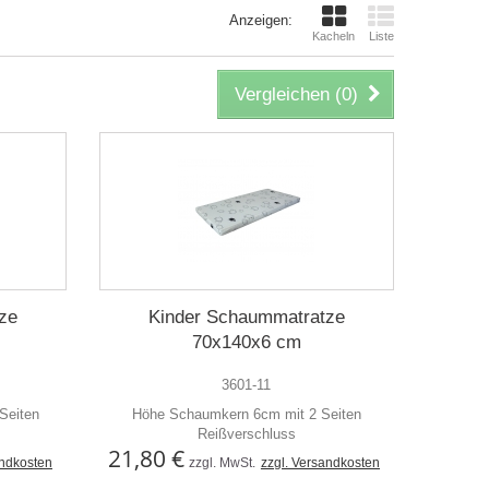
Anzeigen:
Kacheln
Liste
Vergleichen (
0
)
ze
Kinder Schaummatratze
70x140x6 cm
3601-11
Seiten
Höhe Schaumkern 6cm mit 2 Seiten
Reißverschluss
21,80 €
andkosten
zzgl. MwSt.
zzgl. Versandkosten