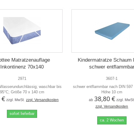
ottee Matratzenauflage
Kindermatratze Schaum
Inkontinenz 70x140
schwer entflammba
2971
3607-1
 Wasserundurchlässig; waschbar bis
schwer entflammbar nach DIN 597 T
95°C; Größe 70 x 140 cm
Höhe 10 cm
 €
38,80 €
zzgl. MwSt.
zzgl. Versandkosten
ab
zzgl. MwSt
zzgl. Versandkosten
sofort lieferbar
ca. 2 Wochen