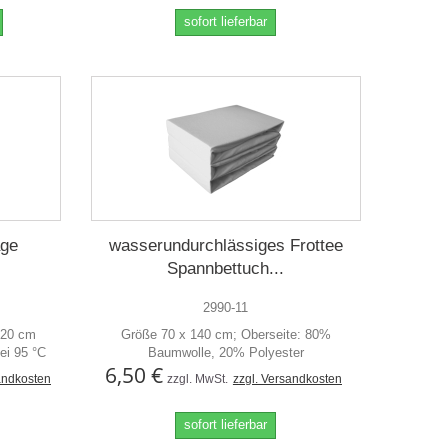
sofort lieferbar
age
wasserundurchlässiges Frottee
Spannbettuch...
2990-11
120 cm
Größe 70 x 140 cm; Oberseite: 80%
ei 95 °C
Baumwolle, 20% Polyester
6,50 €
andkosten
zzgl. MwSt.
zzgl. Versandkosten
sofort lieferbar