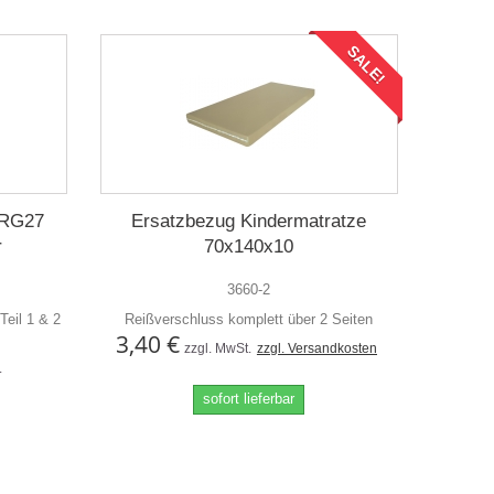
SALE!
 RG27
Ersatzbezug Kindermatratze
r
70x140x10
3660-2
eil 1 & 2
Reißverschluss komplett über 2 Seiten
3,40 €
zzgl. MwSt.
zzgl. Versandkosten
.
sofort lieferbar