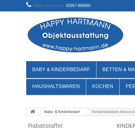
Rufen Sie uns an:
02957-985860
BABY & KINDERBEDARF
BETTEN & M
HAUSHALTSWAREN
KÜCHEN
PE
Baby- & Kinderbedarf
Kindermatratzen Nässesc
KINDE
Rabattstaffel: