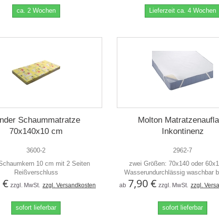
ca. 2 Wochen
Lieferzeit ca. 4 Wochen
inder Schaummatratze
Molton Matratzenaufl
70x140x10 cm
Inkontinenz
3600-2
2962-7
Schaumkern 10 cm mit 2 Seiten
zwei Größen: 70x140 oder 60x
Reißverschluss
Wasserundurchlässig waschbar b
 €
7,90 €
zzgl. MwSt.
zzgl. Versandkosten
ab
zzgl. MwSt.
zzgl. Vers
sofort lieferbar
sofort lieferbar