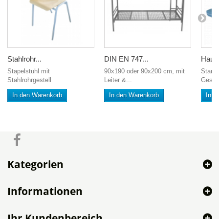
Stahlrohr...
DIN EN 747...
Hausr
Stapelstuhl mit
90x190 oder 90x200 cm, mit
Starte
Stahlrohrgestell
Leiter &...
Geschi
In den Warenkorb
In den Warenkorb
In d
Kategorien
Informationen
Ihr Kundenbereich