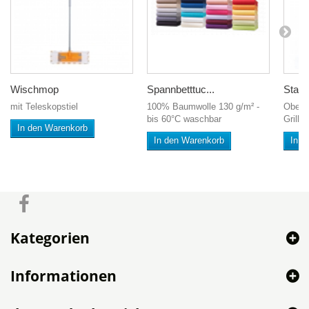
Wischmop
Spannbetttuc...
Stand
mit Teleskopstiel
100% Baumwolle 130 g/m² -
Ober- 
bis 60°C waschbar
Grill, 
In den Warenkorb
In den Warenkorb
In d
Kategorien
Informationen