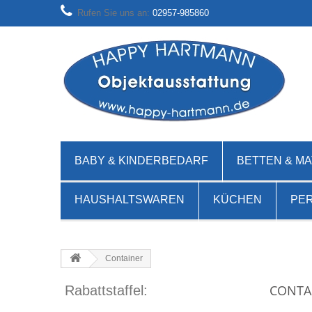
Rufen Sie uns an:
02957-985860
BABY & KINDERBEDARF
BETTEN & M
HAUSHALTSWAREN
KÜCHEN
PE
Container
CONTA
Rabattstaffel: