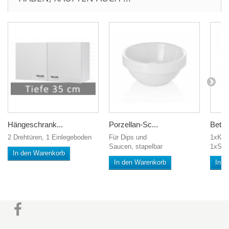
Hängeschrank...
Porzellan-Sc...
Bett +
2 Drehtüren, 1 Einlegeboden
Für Dips und
1xKis
Saucen, stapelbar
1xSte
In den Warenkorb
In den Warenkorb
In d