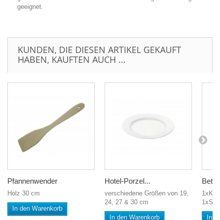
geeignet.
KUNDEN, DIE DIESEN ARTIKEL GEKAUFT
HABEN, KAUFTEN AUCH ...
Pfannenwender
Hotel-Porzel...
Bett +
Holz 30 cm
verschiedene Größen von 19,
1xKis
24, 27 & 30 cm
1xSte
In den Warenkorb
In den Warenkorb
In d