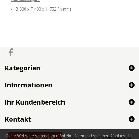
B 800 x T 400 x H 752 (in mm)
Kategorien
Informationen
Ihr Kundenbereich
Kontakt
Diese Webseite sammelt persönliche Daten und speichert Cookies. Für
↻ Vertrag widerrufen
Widerrufsrecht gemäß
Widerrufsbelehrung