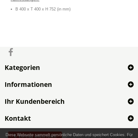
B 400 x T 400 x H 752 (in mm)
Kategorien
Informationen
Ihr Kundenbereich
Kontakt
Diese Webseite sammelt persönliche Daten und speichert Cookies. Für
↻ Vertrag widerrufen
Widerrufsrecht gemäß
Widerrufsbelehrung