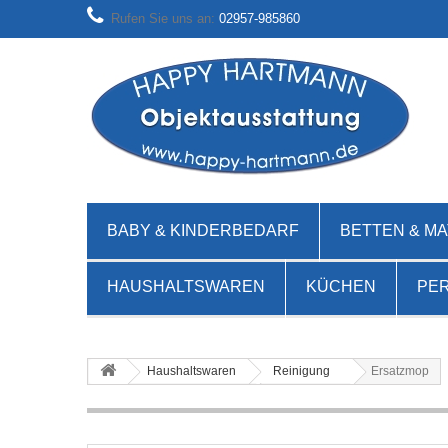
Rufen Sie uns an:
02957-985860
BABY & KINDERBEDARF
BETTEN & M
HAUSHALTSWAREN
KÜCHEN
PE
Haushaltswaren
Reinigung
Ersatzmop