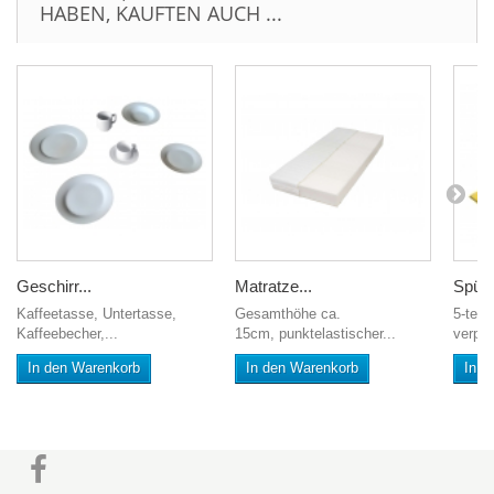
HABEN, KAUFTEN AUCH ...
Geschirr...
Matratze...
Spül 
Kaffeetasse, Untertasse,
Gesamthöhe ca.
5-teil
Kaffeebecher,...
15cm, punktelastischer...
verpa
In den Warenkorb
In den Warenkorb
In d