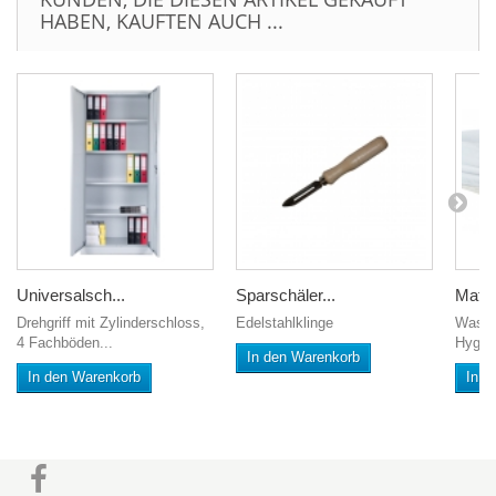
HABEN, KAUFTEN AUCH ...
Universalsch...
Sparschäler...
Matra
Drehgriff mit Zylinderschloss,
Edelstahlklinge
Wasch
4 Fachböden...
Hygie
In den Warenkorb
In den Warenkorb
In d