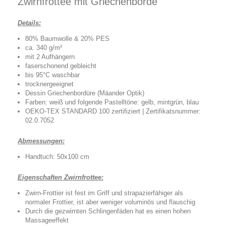
Zwirnfrottee mit Griechenborde
Details:
80% Baumwolle & 20% PES
ca. 340 g/m²
mit 2 Aufhängern
faserschonend gebleicht
bis 95°C waschbar
trocknergeeignet
Dessin Griechenbordüre (Mäander Optik)
Farben: weiß und folgende Pastelltöne: gelb, mintgrün, blau
OEKO-TEX STANDARD 100 zertifiziert | Zertifikatsnummer:
02.0.7052
Abmessungen:
Handtuch: 50x100 cm
Eigenschaften Zwirnfrottee:
Zwirn-Frottier ist fest im Griff und strapazierfähiger als
normaler Frottier, ist aber weniger voluminös und flauschig
Durch die gezwirnten Schlingenfäden hat es einen hohen
Massageeffekt