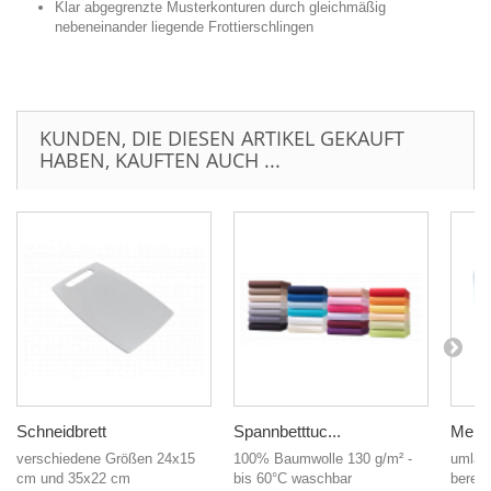
Klar abgegrenzte Musterkonturen durch gleichmäßig
nebeneinander liegende Frottierschlingen
KUNDEN, DIE DIESEN ARTIKEL GEKAUFT
HABEN, KAUFTEN AUCH ...
Schneidbrett
Spannbetttuc...
Mehrz
verschiedene Größen 24x15
100% Baumwolle 130 g/m² -
umlau
cm und 35x22 cm
bis 60°C waschbar
bereit