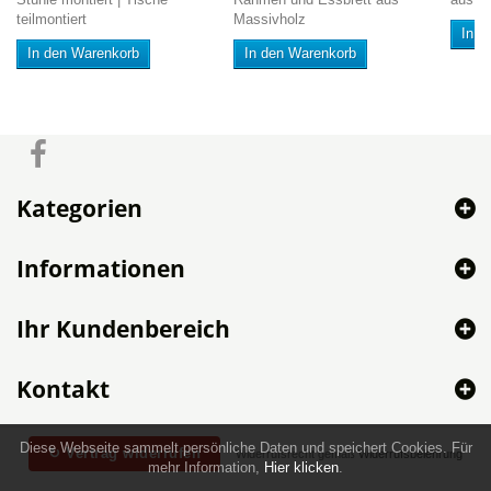
teilmontiert
Massivholz
In d
In den Warenkorb
In den Warenkorb
Kategorien
Informationen
Ihr Kundenbereich
Kontakt
Diese Webseite sammelt persönliche Daten und speichert Cookies. Für
↻ Vertrag widerrufen
Widerrufsrecht gemäß
Widerrufsbelehrung
mehr Information,
Hier klicken
.