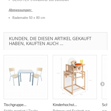
Abmessungen:
Badematte 50 x 80 cm
KUNDEN, DIE DIESEN ARTIKEL GEKAUFT
HABEN, KAUFTEN AUCH ...
Tischgruppe...
Kinderhochst...
Schne
Stühle montiert | Tische
Rahmen und Essbrett aus
aus Me