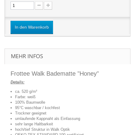
In den Warenkorb
MEHR INFOS
Frottee Walk Badematte "Honey"
Details:
ca. 520 g/m²
Farbe: weiß
100% Baumwolle
95°C waschbar / kochfest
Trockner geeignet
umlaufende Kappnaht als Einfassung
sehr lange Haltbarkeit
hoch/tief Struktur in Walk Optik
OEKO-TEX STANDARD 100 zertifiziert