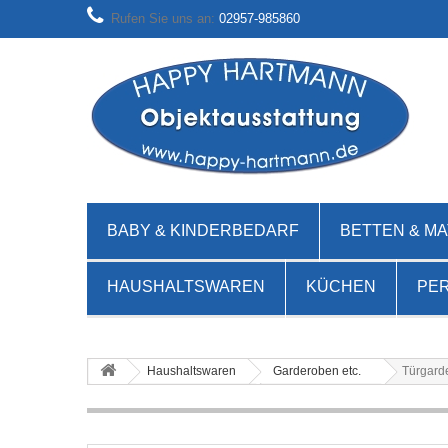
Rufen Sie uns an:
02957-985860
BABY & KINDERBEDARF
BETTEN & M
HAUSHALTSWAREN
KÜCHEN
PE
Haushaltswaren
Garderoben etc.
Türgard