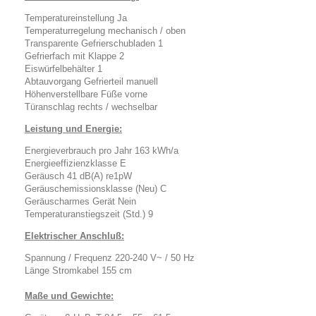
Temperatureinstellung Ja
Temperaturregelung mechanisch / oben
Transparente Gefrierschubladen 1
Gefrierfach mit Klappe 2
Eiswürfelbehälter 1
Abtauvorgang Gefrierteil manuell
Höhenverstellbare Füße vorne
Türanschlag rechts / wechselbar
Leistung und Energie:
Energieverbrauch pro Jahr 163 kWh/a
Energieeffizienzklasse E
Geräusch 41 dB(A) re1pW
Geräuschemissionsklasse (Neu) C
Geräuscharmes Gerät Nein
Temperaturanstiegszeit (Std.) 9
Elektrischer Anschluß:
Spannung / Frequenz 220-240 V~ / 50 Hz
Länge Stromkabel 155 cm
Maße und Gewichte: