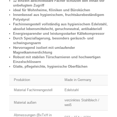
12 einzeln abschließbare Fächer schützen den Inhalt vor
unbefugtem Zugriff
ideal für Wohnheime, Kliniken und Büroküchen
Innenkessel aus hygienischem, fruchtsäurebeständigem
Polystyrol
Fachinnengestell vollständig aus hygienischem Edelstahl,
absolut lebensmittelecht, geruchsneutral, antibakteriell
Energiesparender und leistungsstarker Kältekompressor
Durch Speziallagerung, besonders geräusch- und
schwingungsarm
Hervorragend isoliert mit umlaufender
Magnetkammerdichtung
Robust mit stabilen Türscharnieren und hochwertigen
Einzelschlössern
Glatte, pflegeleichte, hygienische Oberflächen
Produktion
Made in Germany
Material Fachinnengestell
Edelstahl
verzinktes Stahlblech /
Material außen
weiß
Abmessungen (BxTxH in