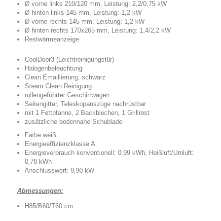
Ø vorne links 210/120 mm, Leistung: 2,2/0,75 kW
Ø hinten links 145 mm, Leistung: 1,2 kW
Ø vorne rechts 145 mm, Leistung: 1,2 kW
Ø hinten rechts 170x265 mm, Leistung: 1,4/2,2 kW
Restwärmeanzeige
CoolDoor3 (Leichtreinigungstür)
Halogenbeleuchtung
Clean Emaillierung, schwarz
Steam Clean Reinigung
rollengeführter Geschirrwagen
Seitengitter, Teleskopauszüge nachrüstbar
mit 1 Fettpfanne, 2 Backblechen, 1 Grillrost
zusätzliche bodennahe Schublade
Farbe weiß
Energieeffizienzklasse A
Energieverbrauch konventionell: 0,99 kWh, Heißluft/Umluft:
0,78 kWh
Anschlusswert: 9,90 kW
Abmessungen:
H85/B60/T60 cm