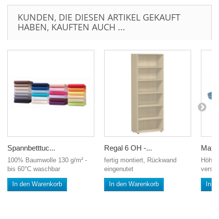
KUNDEN, DIE DIESEN ARTIKEL GEKAUFT
HABEN, KAUFTEN AUCH ...
Spannbetttuc...
Regal 6 OH -...
Matra
100% Baumwolle 130 g/m² -
fertig montiert, Rückwand
Höhe 
bis 60°C waschbar
eingenutet
versc
In den Warenkorb
In den Warenkorb
In d