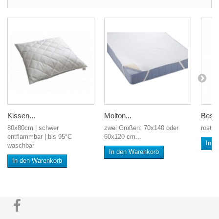
Kissen...
Molton...
Beste
80x80cm | schwer
zwei Größen: 70x140 oder
rostfr
entflammbar | bis 95°C
60x120 cm...
In d
waschbar
In den Warenkorb
In den Warenkorb