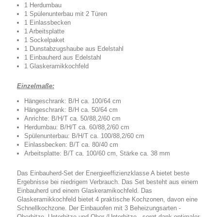
1 Herdumbau
1 Spülenunterbau mit 2 Türen
1 Einlassbecken
1 Arbeitsplatte
1 Sockelpaket
1 Dunstabzugshaube aus Edelstahl
1 Einbauherd aus Edelstahl
1 Glaskeramikkochfeld
Einzelmaße:
Hängeschrank: B/H ca. 100/64 cm
Hängeschrank: B/H ca. 50/64 cm
Anrichte: B/H/T ca. 50/88,2/60 cm
Herdumbau: B/H/T ca. 60/88,2/60 cm
Spülenunterbau: B/H/T ca. 100/88,2/60 cm
Einlassbecken: B/T ca. 80/40 cm
Arbeitsplatte: B/T ca. 100/60 cm, Stärke ca. 38 mm
Das Einbauherd-Set der Energieeffizienzklasse A bietet beste
Ergebnisse bei niedrigem Verbrauch. Das Set besteht aus einem
Einbauherd und einem Glaskeramikochfeld. Das
Glaskeramikkochfeld bietet 4 praktische Kochzonen, davon eine
Schnellkochzone. Der Einbauofen mit 3 Beheizungsarten -
Oberhitze, Unterhitze und Ober-/Unterhitze - sorgt dank optimaler