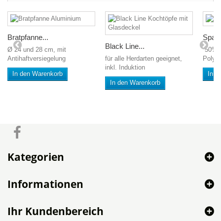
Bratpfanne...
Spann
Black Line...
Ø 24 und 28 cm, mit
50% B
Antihaftversiegelung
für alle Herdarten geeignet,
Polyes
inkl. Induktion
In den Warenkorb
In d
In den Warenkorb
Kategorien
Informationen
Ihr Kundenbereich