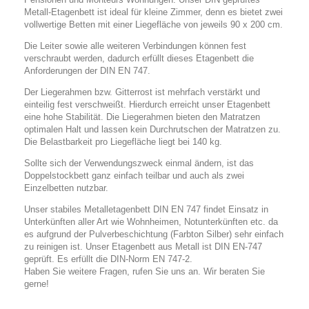
Metall-Etagenbett ist ideal für kleine Zimmer, denn es bietet zwei
vollwertige Betten mit einer Liegefläche von jeweils 90 x 200 cm.
Die Leiter sowie alle weiteren Verbindungen können fest
verschraubt werden, dadurch erfüllt dieses Etagenbett die
Anforderungen der DIN EN 747.
Der Liegerahmen bzw. Gitterrost ist mehrfach verstärkt und
einteilig fest verschweißt. Hierdurch erreicht unser Etagenbett
eine hohe Stabilität. Die Liegerahmen bieten den Matratzen
optimalen Halt und lassen kein Durchrutschen der Matratzen zu.
Die Belastbarkeit pro Liegefläche liegt bei 140 kg.
Sollte sich der Verwendungszweck einmal ändern, ist das
Doppelstockbett ganz einfach teilbar und auch als zwei
Einzelbetten nutzbar.
Unser stabiles Metalletagenbett DIN EN 747 findet Einsatz in
Unterkünften aller Art wie Wohnheimen, Notunterkünften etc. da
es aufgrund der Pulverbeschichtung (Farbton Silber) sehr einfach
zu reinigen ist. Unser Etagenbett aus Metall ist DIN EN-747
geprüft. Es erfüllt die DIN-Norm EN 747-2.
Haben Sie weitere Fragen, rufen Sie uns an. Wir beraten Sie
gerne!