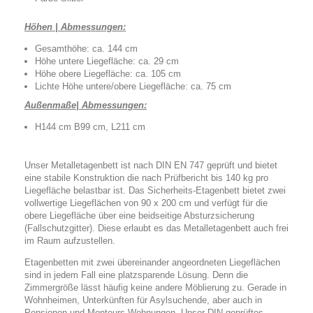
Höhen |
Abmessungen
:
Gesamthöhe: ca. 144 cm
Höhe untere Liegefläche: ca. 29 cm
Höhe obere Liegefläche: ca. 105 cm
Lichte Höhe untere/obere Liegefläche: ca. 75 cm
Außenmaße|
Abmessungen:
H144 cm B99 cm, L211 cm
Unser Metalletagenbett ist nach DIN EN 747 geprüft und bietet
eine stabile Konstruktion die nach Prüfbericht bis 140 kg pro
Liegefläche belastbar ist. Das Sicherheits-Etagenbett bietet zwei
vollwertige Liegeflächen von 90 x 200 cm und verfügt für die
obere Liegefläche über eine beidseitige Absturzsicherung
(Fallschutzgitter). Diese erlaubt es das Metalletagenbett auch frei
im Raum aufzustellen.
Etagenbetten mit zwei übereinander angeordneten Liegeflächen
sind in jedem Fall eine platzsparende Lösung. Denn die
Zimmergröße lässt häufig keine andere Möblierung zu. Gerade in
Wohnheimen, Unterkünften für Asylsuchende, aber auch in
Pensionen und Monteurs Wohnungen. Unser DIN geprüftes